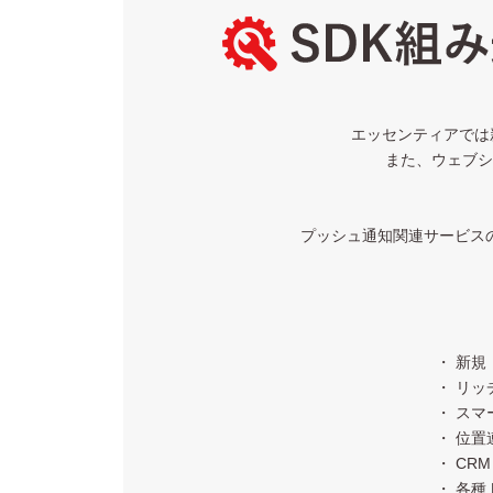
エッセンティアでは新
また、ウェブシ
プッシュ通知関連サービス
・ 新規
・ リ
・ ス
・ 位
・ CR
・ 各種