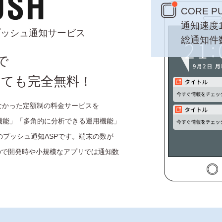
CORE P
通知速度1
速プッシュ通知サービス
総通知件数 
で
しても完全無料！
はなかった定額制の料金サービスを
機能」「多角的に分析できる運用機能」
プッシュ通知ASPです。端末の数が
ので開発時や小規模なアプリでは通知数